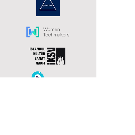
İletişim
Email
belfuberkol@biodifint.com